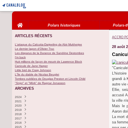
Home
Polars historiques
Polars-t
ARTICLES RÉCENTS
ACCRO P
L'attaque du Calcutta-Darjeeling de Abir Mukherjee
28 août 
Le dernier lapon d'Olivier Truc
Les disparus de la Durance de Sandrine Destombes
Canicu
I'm back
Huit millions de façon de mourir de Lawrence Block
Canicule de Jane Harper
"Canicule
Little bird de Craig Johnson
L'histoir
L'île du diable de Nicolas Beuglet
grandi à 
Tombes oubliées de Douglas Preston et Lincoln Child
"Snjor" et "Mörk" de Ragnar Jonasson
autre vie 
ARCHIVES
Ellie, se
accusé Aa
2024
la ville n'
2021
Novembre
(1)
Mais le p
2020
Octobre
Septembre
(3)
(1)
2019
Août
Décembre
(3)
(1)
Aaron doi
2018
Août
(1)
La mort d
2017
Décembre
(1)
sa femme 
2016
Août
Décembre
(2)
(1)
2015
Juillet
Octobre
(1)
(1)
pour ses 