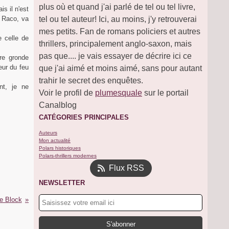
plus où et quand j'ai parlé de tel ou tel livre,
is il n'est
, Raco, va
tel ou tel auteur! Ici, au moins, j'y retrouverai
mes petits. Fan de romans policiers et autres
e celle de
thrillers, principalement anglo-saxon, mais
pas que.... je vais essayer de décrire ici ce
ère gronde
eur du feu
que j'ai aimé et moins aimé, sans pour autant
trahir le secret des enquêtes.
nt, je ne
Voir le profil de
plumesquale
sur le portail
Canalblog
CATÉGORIES PRINCIPALES
Auteurs
Mon actualité
Polars historiques
Polars-thrillers modernes
Flux RSS
NEWSLETTER
ce Block