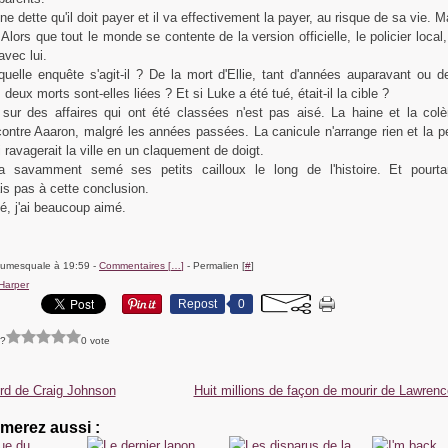
e dette qu'il doit payer et il va effectivement la payer, au risque de sa vie. Ma
 Alors que tout le monde se contente de la version officielle, le policier local
avec lui.
uelle enquête s'agit-il ? De la mort d'Ellie, tant d'années auparavant ou d
deux morts sont-elles liées ? Et si Luke a été tué, était-il la cible ?
sur des affaires qui ont été classées n'est pas aisé. La haine et la col
contre Aaaron, malgré les années passées. La canicule n'arrange rien et la p
i ravagerait la ville en un claquement de doigt.
 a savamment semé ses petits cailloux le long de l'histoire. Et pourta
is pas à cette conclusion.
, j'ai beaucoup aimé.
lumesquale à 19:59 -
Commentaires [
…
]
- Permalien [
#
]
Harper
Repost
0
 ?
0 vote
bird de Craig Johnson
Huit millions de façon de mourir de Lawren
merez aussi :