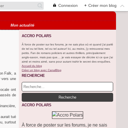
Connexion
+
Créer mon blog
Mon actualité
ACCRO POLARS
À force de poster sur les forums, je ne sais plus où et quand j'ai parlé
de tel ou tel livre, tel ou tel auteur! Ici, au moins, j'y retrouverai mes
petits. Fan de romans policiers et autres thrillers, principalement
anglo-saxon, mais pas que.... je vais essayer de décrire ici ce que j'ai
aimé et moins aimé, sans pour autant trahir le secret des enquêtes.
Accueil du blog
Créer un blog avec CanalBlog
on Falk, a
RECHERCHE
r vers une
locale ont
chassés de
ACCRO POLARS
inancière,
aurait tué
u, surtout
À force de poster sur les forums, je ne sais