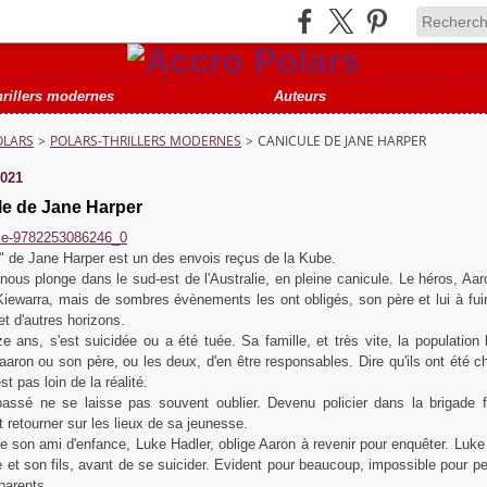
hrillers modernes
Auteurs
OLARS
>
POLARS-THRILLERS MODERNES
>
CANICULE DE JANE HARPER
2021
le de Jane Harper
" de Jane Harper est un des envois reçus de la Kube.
e nous plonge dans le sud-est de l'Australie, en pleine canicule. Le héros, Aar
Kiewarra, mais de sombres évènements les ont obligés, son père et lui à fui
et d'autres horizons.
ize ans, s'est suicidée ou a été tuée. Sa famille, et très vite, la population 
aron ou son père, ou les deux, d'en être responsables. Dire qu'ils ont été 
est pas loin de la réalité.
assé ne se laisse pas souvent oublier. Devenu policier dans la brigade f
t retourner sur les lieux de sa jeunesse.
e son ami d'enfance, Luke Hadler, oblige Aaron à revenir pour enquêter. Luke 
et son fils, avant de se suicider. Evident pour beaucoup, impossible pour pe
parents.