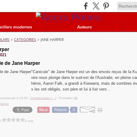
hrillers modernes
Auteurs
OLARS
>
CATEGORIES
>
JANE HARPER
rper
2021
le de Jane Harper
"Canicule" de Jane Harper est un des envois reçus de la Ku
oire nous plonge dans le sud-est de l'Australie, en pleine ca
héros, Aaron Falk, a grandi à Kiewarra, mais de sombres 
s les ont obligés, son père et lui à fuir vers...
lumesquale à 19:59 -
Commentaires [
…
]
- Permalien [
#
]
Harper
Repost
0
 ?
0 vote