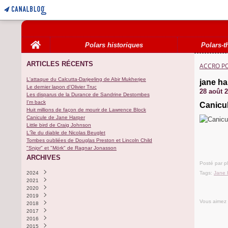
Home
Polars historiques
Polars-t
ARTICLES RÉCENTS
ACCRO P
L'attaque du Calcutta-Darjeeling de Abir Mukherjee
jane ha
Le dernier lapon d'Olivier Truc
28 août 
Les disparus de la Durance de Sandrine Destombes
I'm back
Canicu
Huit millions de façon de mourir de Lawrence Block
Canicule de Jane Harper
Little bird de Craig Johnson
L'île du diable de Nicolas Beuglet
Tombes oubliées de Douglas Preston et Lincoln Child
"Snjor" et "Mörk" de Ragnar Jonasson
ARCHIVES
Posté par p
2024
Tags:
Jane 
2021
Novembre
(1)
2020
Octobre
Septembre
(3)
(1)
2019
Août
Décembre
(3)
(1)
Vous aimez
2018
Août
(1)
2017
Décembre
(1)
2016
Août
Décembre
(2)
(1)
2015
Juillet
Octobre
(1)
(1)