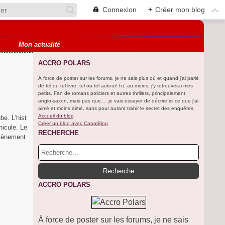
Connexion
+
Créer mon blog
Mon actualité
ACCRO POLARS
À force de poster sur les forums, je ne sais plus où et quand j'ai parlé
de tel ou tel livre, tel ou tel auteur! Ici, au moins, j'y retrouverai mes
petits. Fan de romans policiers et autres thrillers, principalement
anglo-saxon, mais pas que.... je vais essayer de décrire ici ce que j'ai
aimé et moins aimé, sans pour autant trahir le secret des enquêtes.
Accueil du blog
be. L'hist
Créer un blog avec CanalBlog
nicule. Le
RECHERCHE
évènement
ACCRO POLARS
À force de poster sur les forums, je ne sais