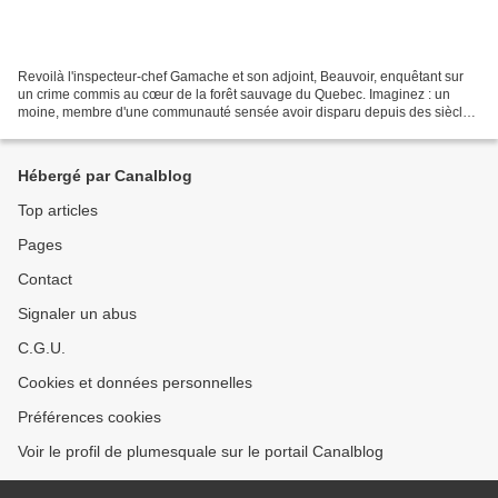
Revoilà l'inspecteur-chef Gamache et son adjoint, Beauvoir, enquêtant sur
un crime commis au cœur de la forêt sauvage du Quebec. Imaginez : un
moine, membre d'une communauté sensée avoir disparu depuis des siècles,
les Gilbertins, a été tué dans un monastère...
Hébergé par Canalblog
Top articles
Pages
Contact
Signaler un abus
C.G.U.
Cookies et données personnelles
Préférences cookies
Voir le profil de plumesquale sur le portail Canalblog