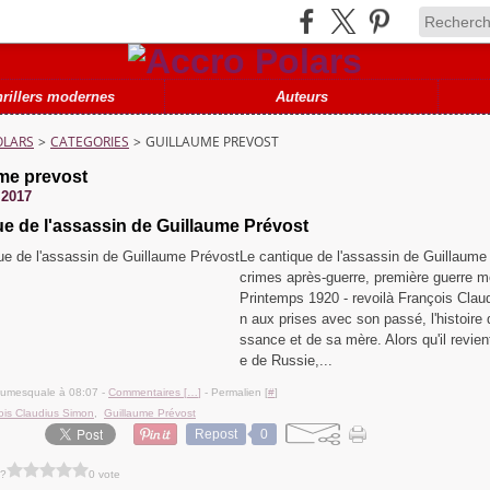
hrillers modernes
Auteurs
OLARS
>
CATEGORIES
>
GUILLAUME PREVOST
me prevost
 2017
e de l'assassin de Guillaume Prévost
Le cantique de l'assassin de Guillaume
crimes après-guerre, première guerre m
Printemps 1920 - revoilà François Clau
n aux prises avec son passé, l'histoire 
ssance et de sa mère. Alors qu'il revient
e de Russie,...
lumesquale à 08:07 -
Commentaires [
…
]
- Permalien [
#
]
ois Claudius Simon
,
Guillaume Prévost
Repost
0
 ?
0 vote