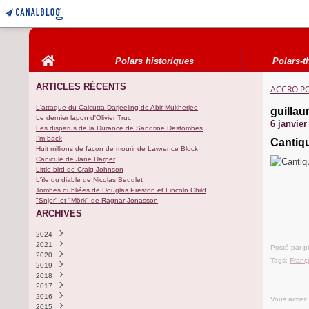
Home
Polars historiques
Polars-t
ARTICLES RÉCENTS
ACCRO P
L'attaque du Calcutta-Darjeeling de Abir Mukherjee
guillau
Le dernier lapon d'Olivier Truc
6 janvier
Les disparus de la Durance de Sandrine Destombes
I'm back
Cantiqu
Huit millions de façon de mourir de Lawrence Block
Canicule de Jane Harper
Little bird de Craig Johnson
L'île du diable de Nicolas Beuglet
Tombes oubliées de Douglas Preston et Lincoln Child
"Snjor" et "Mörk" de Ragnar Jonasson
ARCHIVES
2024
2021
Novembre
(1)
Posté par p
2020
Octobre
Septembre
(3)
(1)
Tags:
Franç
2019
Août
Décembre
(3)
(1)
2018
Août
(1)
2017
Décembre
(1)
2016
Août
Décembre
(2)
(1)
Vous aimez
2015
Juillet
Octobre
(1)
(1)