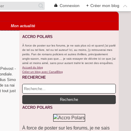
Connexion
+
Créer mon blog
Mon actualité
ACCRO POLARS
À force de poster sur les forums, je ne sais plus où et quand j'ai parlé
de tel ou tel livre, tel ou tel auteur! Ici, au moins, j'y retrouverai mes
petits. Fan de romans policiers et autres thrillers, principalement
anglo-saxon, mais pas que.... je vais essayer de décrire ici ce que j'ai
aimé et moins aimé, sans pour autant trahir le secret des enquêtes.
Accueil du blog
 Prévost -
Créer un blog avec CanalBlog
ondiale.
RECHERCHE
dius Simo
de sa nai
 tout just
ACCRO POLARS
À force de poster sur les forums, je ne sais