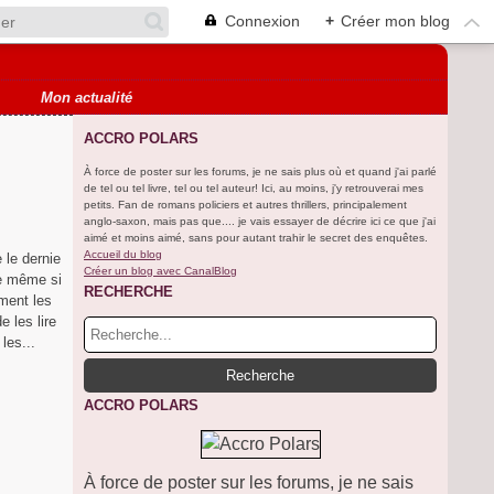
Connexion
+
Créer mon blog
Mon actualité
ACCRO POLARS
À force de poster sur les forums, je ne sais plus où et quand j'ai parlé
de tel ou tel livre, tel ou tel auteur! Ici, au moins, j'y retrouverai mes
petits. Fan de romans policiers et autres thrillers, principalement
anglo-saxon, mais pas que.... je vais essayer de décrire ici ce que j'ai
aimé et moins aimé, sans pour autant trahir le secret des enquêtes.
Accueil du blog
e le dernie
Créer un blog avec CanalBlog
ue même si
RECHERCHE
ment les
 les lire
les...
ACCRO POLARS
À force de poster sur les forums, je ne sais