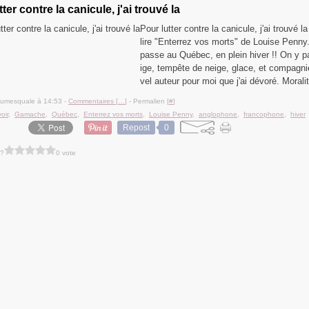
ter contre la canicule, j'ai trouvé la
Pour lutter contre la canicule, j'ai trouvé la
lire "Enterrez vos morts" de Louise Penny
passe au Québec, en plein hiver !! On y p
ige, tempête de neige, glace, et compagn
vel auteur pour moi que j'ai dévoré. Moralit
lumesquale à 14:53 -
Commentaires [
…
]
- Permalien [
#
]
oir
,
Gamache
,
Québec
,
Enterrez vos morts
,
Louise Penny
,
anglophone
,
francophone
,
hiver
Repost
0
 ?
0 vote