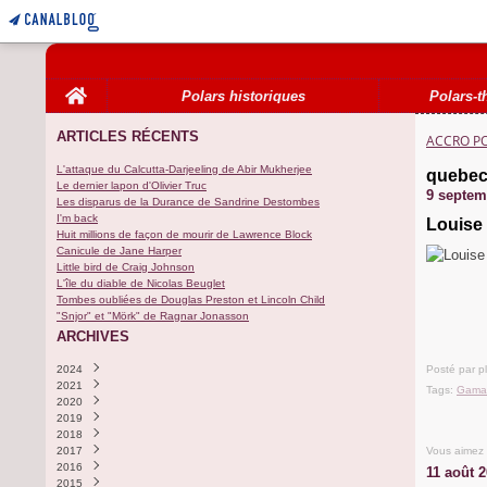
Home
Polars historiques
Polars-t
ARTICLES RÉCENTS
ACCRO P
L'attaque du Calcutta-Darjeeling de Abir Mukherjee
quebe
Le dernier lapon d'Olivier Truc
9 septem
Les disparus de la Durance de Sandrine Destombes
I'm back
Louise
Huit millions de façon de mourir de Lawrence Block
Canicule de Jane Harper
Little bird de Craig Johnson
L'île du diable de Nicolas Beuglet
Tombes oubliées de Douglas Preston et Lincoln Child
"Snjor" et "Mörk" de Ragnar Jonasson
ARCHIVES
2024
Posté par p
2021
Novembre
(1)
Tags:
Gama
2020
Octobre
Septembre
(3)
(1)
2019
Août
Décembre
(3)
(1)
2018
Août
(1)
Vous aimez
2017
Décembre
(1)
2016
Août
Décembre
(2)
(1)
11 août 
2015
Juillet
Octobre
(1)
(1)