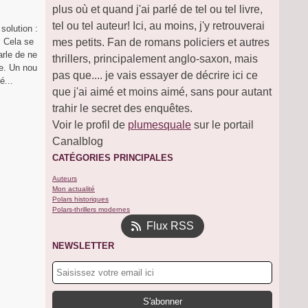
plus où et quand j'ai parlé de tel ou tel livre,
tel ou tel auteur! Ici, au moins, j'y retrouverai
 solution :
. Cela se
mes petits. Fan de romans policiers et autres
arle de ne
thrillers, principalement anglo-saxon, mais
ie. Un nou
pas que.... je vais essayer de décrire ici ce
é...
que j'ai aimé et moins aimé, sans pour autant
trahir le secret des enquêtes.
Voir le profil de
plumesquale
sur le portail
Canalblog
CATÉGORIES PRINCIPALES
Auteurs
Mon actualité
Polars historiques
Polars-thrillers modernes
Flux RSS
NEWSLETTER