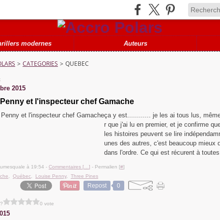
hrillers modernes
Auteurs
OLARS
>
CATEGORIES
>
QUEBEC
c
bre 2015
 Penny et l'inspecteur chef Gamache
ça y est............ je les ai tous lus, mêm
r que j'ai lu en premier, et je confirme q
les histoires peuvent se lire indépendam
unes des autres, c'est beaucoup mieux de
dans l'ordre. Ce qui est récurent à toutes 
lumesquale à 19:54 -
Commentaires [
…
]
- Permalien [
#
]
che
,
Québec
,
Louise Penny
,
Three Pines
Repost
0
 ?
0 vote
2015